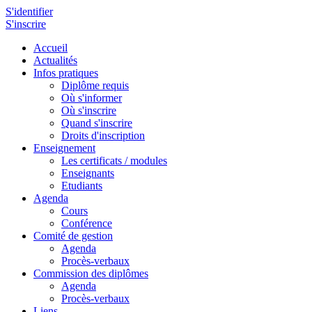
S'identifier
S'inscrire
Accueil
Actualités
Infos pratiques
Diplôme requis
Où s'informer
Où s'inscrire
Quand s'inscrire
Droits d'inscription
Enseignement
Les certificats / modules
Enseignants
Etudiants
Agenda
Cours
Conférence
Comité de gestion
Agenda
Procès-verbaux
Commission des diplômes
Agenda
Procès-verbaux
Liens